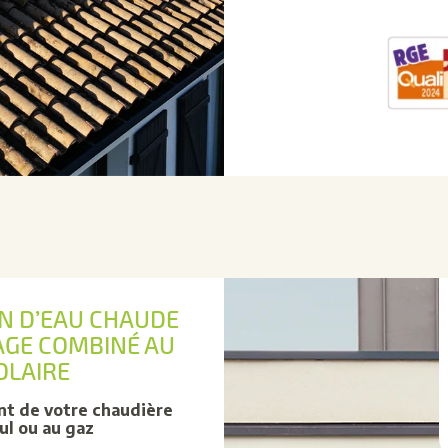
N D’EAU CHAUDE
AGE COMBINÉ AU
OLAIRE
t de votre chaudière
oul ou au gaz