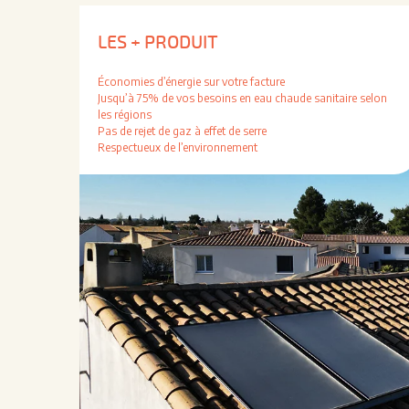
LES + PRODUIT
Économies d’énergie sur votre facture
Jusqu’à 75% de vos besoins en eau chaude sanitaire selon
les régions
Pas de rejet de gaz à effet de serre
Respectueux de l’environnement