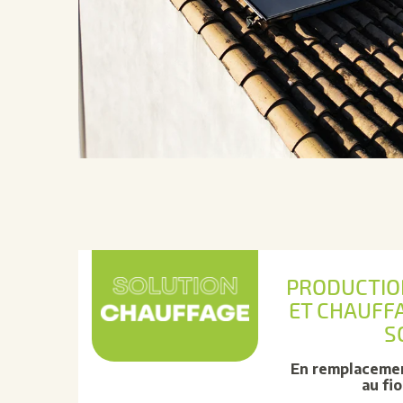
PRODUCTIO
ET CHAUFF
S
En remplacemen
au fi