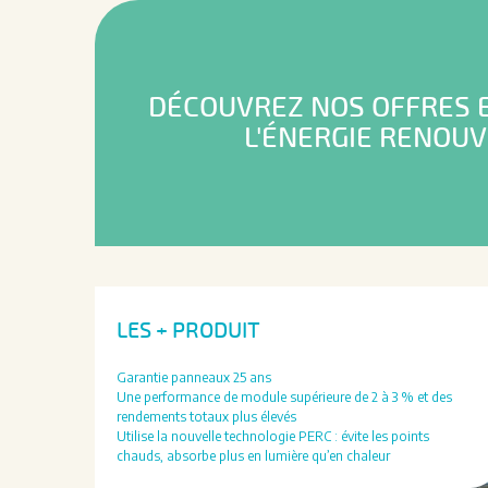
DÉCOUVREZ NOS OFFRES 
L'ÉNERGIE RENOU
LES + PRODUIT
Garantie panneaux 25 ans
Une performance de module supérieure de 2 à 3 % et des
rendements totaux plus élevés
Utilise la nouvelle technologie PERC : évite les points
chauds, absorbe plus en lumière qu’en chaleur