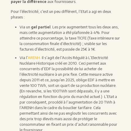
payer la différence
aux fournisseurs.
Pour l’électricité, c’est un peu différent, l’Etat a agi en deux
phases :
Via un
gel partiel
. Les prix augmentent tous les deux ans,
mais cette augmentation a été plafonnée à 4%. Pour
atteindre ce pourcentage, la taxe TICFE (Taxe intérieure sur
la consommation finale d’électricité) ; visible sur les
factures d’électricité, est passée de 25€ à 1€.
Via l’
ARENH
. Il s’agit de l’Accès Régulé à L’Electricité
Nucléaire Historique créé en 2010. Ceci permet aux
concurrents d’EDF la possibilité de lui acheter de
l’électricité nucléaire à un prix fixe. Cette mesure active
depuis 2011 et ce, jusqu’en 2025, oblige EDF à mettre en
vente 100 TWh, soit un quart de sa production nucléaire.
(En revanche, si les 100TWh sont dépassés, il y a une
régulation en fonction du prix du marché actuel.) L’Etat a
par conséquent, procédé à l’augmentation de 20 TWh à
l’ARENH dans le cadre du bouclier tarifaire. Cela
permettant ainsi de ne pas engloutir les concurrents avec
des prix trop élevés mais aussi de protéger le
consommateur en fixant un prix d’achat raisonnable pour
le fournisseur.