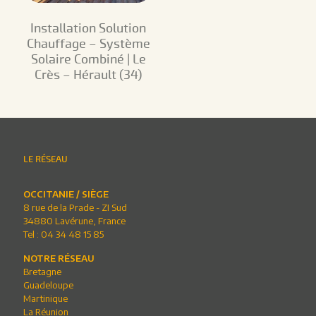
Installation Solution
Chauffage – Système
Solaire Combiné | Le
Crès – Hérault (34)
LE RÉSEAU
OCCITANIE / SIÈGE
8 rue de la Prade - ZI Sud
34880 Lavérune, France
Tel :
04 34 48 15 85
NOTRE RÉSEAU
Bretagne
Guadeloupe
Martinique
La Réunion