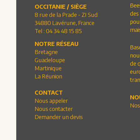
Bee
OCCITANIE / SIÈGE
des 
8 rue de la Prade - ZI Sud
pou
34880 Lavérune, France
mai
Tel :
04 34 48 15 85
NOTRE RÉSEAU
Basé
Bretagne
nou
Guadeloupe
de q
Martinique
eur
La Réunion
tran
CONTACT
NO
Nous appeler
Nos
Nous contacter
Demander un devis