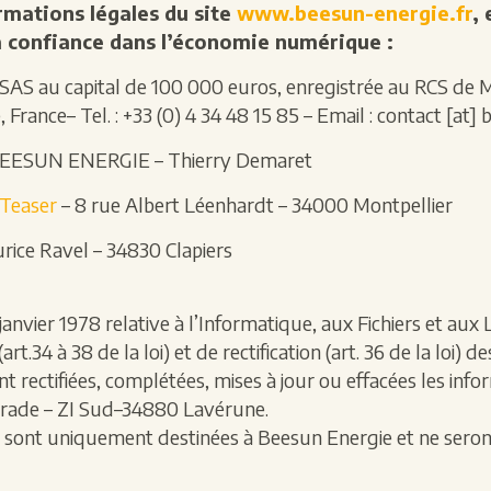
rmations légales du site
www.beesun-energie.fr
, 
a confiance dans l’économie numérique :
 au capital de 100 000 euros, enregistrée au RCS de Mon
rance– Tel. : +33 (0) 4 34 48 15 85 – Email : contact [at] 
EESUN ENERGIE – Thierry Demaret
Teaser
– 8 rue Albert Léenhardt – 34000 Montpellier
rice Ravel – 34830 Clapiers
janvier 1978 relative à l’Informatique, aux Fichiers et aux
 (art.34 à 38 de la loi) et de rectification (art. 36 de la lo
t rectifiées, complétées, mises à jour ou effacées les in
 Prade – ZI Sud–34880 Lavérune.
 sont uniquement destinées à Beesun Energie et ne seront