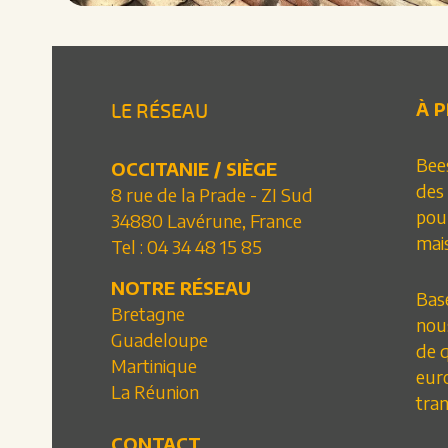
À 
LE RÉSEAU
Bee
OCCITANIE / SIÈGE
des 
8 rue de la Prade - ZI Sud
pou
34880 Lavérune, France
mai
Tel :
04 34 48 15 85
NOTRE RÉSEAU
Basé
Bretagne
nou
Guadeloupe
de q
Martinique
eur
La Réunion
tran
CONTACT